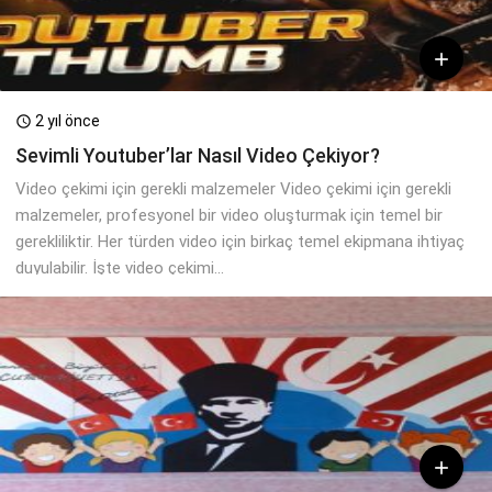

2 yıl önce

Sevimli Youtuber’lar Nasıl Video Çekiyor?
Video çekimi için gerekli malzemeler Video çekimi için gerekli
malzemeler, profesyonel bir video oluşturmak için temel bir
gerekliliktir. Her türden video için birkaç temel ekipmana ihtiyaç
duyulabilir. İşte video çekimi...
