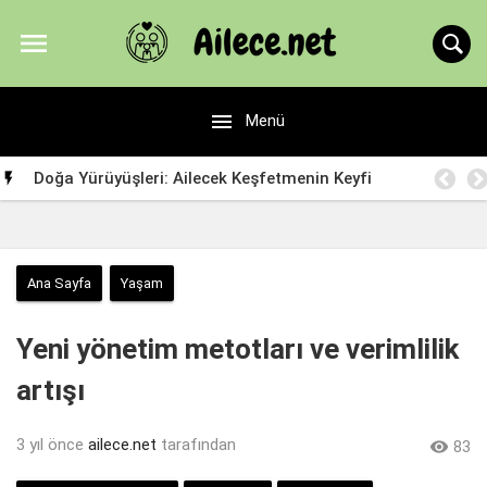


Menü
Doğa Yürüyüşleri: Ailecek Keşfetmenin Keyfi

Ana Sayfa
Yaşam
Yeni yönetim metotları ve verimlilik
artışı
3 yıl önce
ailece.net
tarafından

83