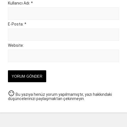
Kullanıcı Adı: *
E-Posta: *
Website:
YORUM GÖNDER
sentiment_neutral
Bu yazıya henüz yorum yapılmamıştır, yazı hakkındaki
düşüncelerinizi paylaşmaktan çekinmeyin.