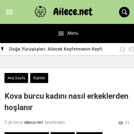


Menü
Doğa Yürüyüşleri: Ailecek Keşfetmenin Keyfi

Ana Sayfa
İlişkiler
Kova burcu kadını nasıl erkeklerden
hoşlanır
3 yıl önce
ailece.net
tarafından

71