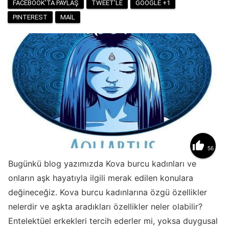
FACEBOOK'TA PAYLAŞ
TWEET'LE
GOOGLE +1
PINTEREST
MAIL

56
Bugünkü blog yazımızda Kova burcu kadınları ve
onların aşk hayatıyla ilgili merak edilen konulara
değineceğiz. Kova burcu kadınlarına özgü özellikler
nelerdir ve aşkta aradıkları özellikler neler olabilir?
Entelektüel erkekleri tercih ederler mi, yoksa duygusal