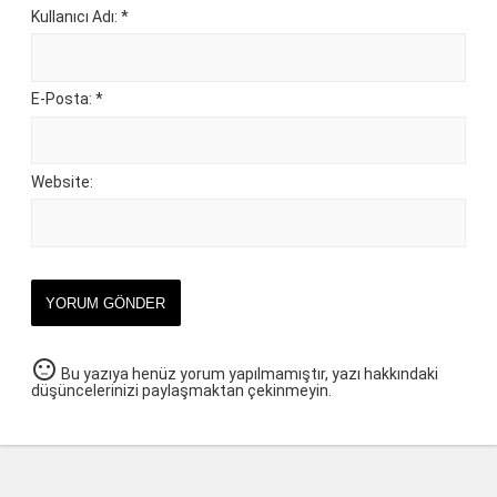
Kullanıcı Adı: *
E-Posta: *
Website:
YORUM GÖNDER
sentiment_neutral
Bu yazıya henüz yorum yapılmamıştır, yazı hakkındaki
düşüncelerinizi paylaşmaktan çekinmeyin.