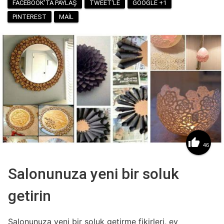
FACEBOOK'TA PAYLAŞ
TWEET'LE
GOOGLE +1
PINTEREST
MAIL

46
Salonunuza yeni bir soluk
getirin
Salonunuza yeni bir soluk getirme fikirleri, ev