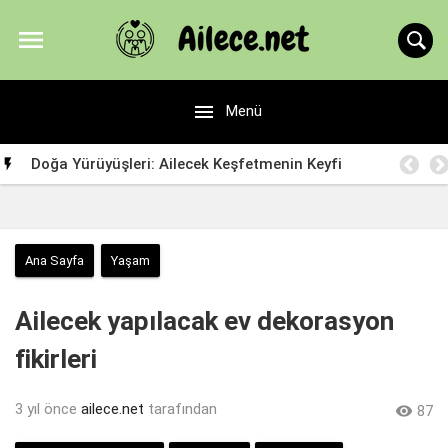


Menü
Doğa Yürüyüşleri: Ailecek Keşfetmenin Keyfi

Ana Sayfa
Yaşam
Ailecek yapılacak ev dekorasyon
fikirleri
3 yıl önce
ailece.net
tarafından

87