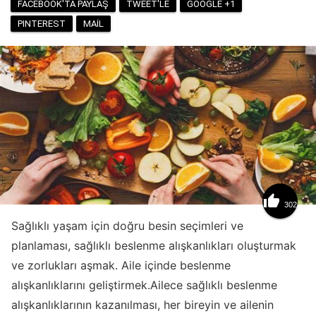
FACEBOOK'TA PAYLAŞ
TWEET'LE
GOOGLE +1
PINTEREST
MAIL

302
Sağlıklı yaşam için doğru besin seçimleri ve
planlaması, sağlıklı beslenme alışkanlıkları oluşturmak
ve zorlukları aşmak. Aile içinde beslenme
alışkanlıklarını geliştirmek.Ailece sağlıklı beslenme
alışkanlıklarının kazanılması, her bireyin ve ailenin