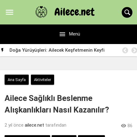


Menü
Doğa Yürüyüşleri: Ailecek Keşfetmenin Keyfi

Ana Sayfa
Aktiviteler
Ailece Sağlıklı Beslenme
Alışkanlıkları Nasıl Kazanılır?
2 yıl önce
ailece.net
tarafından

86