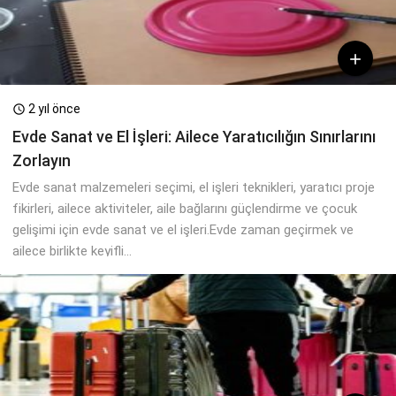

2 yıl önce

Evde Sanat ve El İşleri: Ailece Yaratıcılığın Sınırlarını
Zorlayın
Evde sanat malzemeleri seçimi, el işleri teknikleri, yaratıcı proje
fikirleri, ailece aktiviteler, aile bağlarını güçlendirme ve çocuk
gelişimi için evde sanat ve el işleri.Evde zaman geçirmek ve
ailece birlikte keyifli...