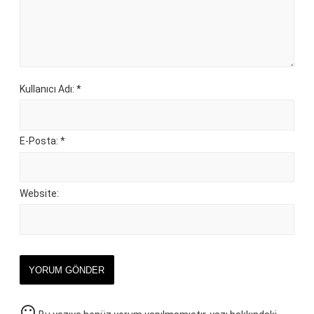
Kullanıcı Adı: *
E-Posta: *
Website:
YORUM GÖNDER
sentiment_neutral